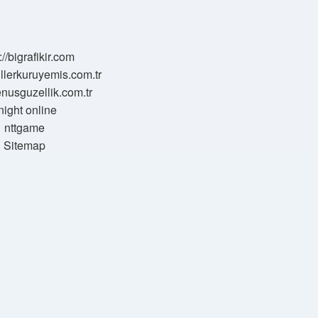
://bigrafikir.com
sillerkuruyemis.com.tr
venusguzellik.com.tr
night online
nttgame
Sitemap