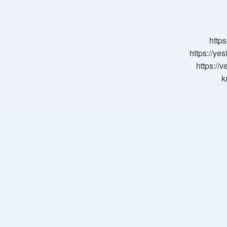
Payı
Ne
Demek
https
https://ye
https://
k