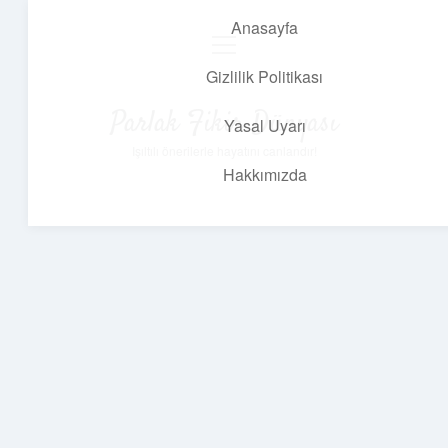
Anasayfa
menüyü
aç
Gizlilik Politikası
Parlak Fikir Dünyası
Yasal Uyarı
Işıltılı önerilerle hayatını canlandır!
Hakkımızda