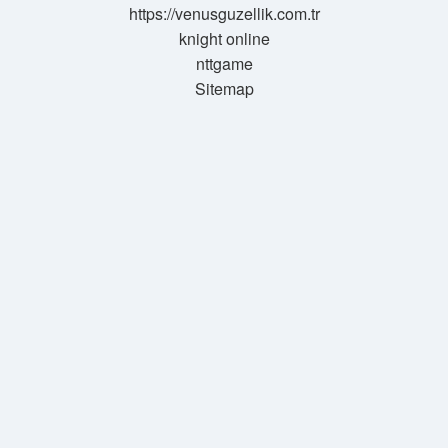
https://venusguzellik.com.tr
knight online
nttgame
Sitemap