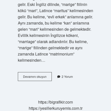
gelir. Eski İngiliz dilinde, “marige” fiilinin
kökü “mari”, Latince “maritus” kelimesinden
gelir. Bu kelime, “evli erkek” anlamına gelir.
Aynı zamanda, bu kelime “karı” anlamına
gelen “mari” kelimesinden de gelmektedir.
Evlilik kelimesinin İngilizce kökeni,
“marriage” olarak adlandırılır. Bu kelime,
“marige” fiilinden gelmektedir ve aynı
zamanda Latince “matrimonium”
kelimesinden…
Evlilik
Devamını okuyun
2 Yorum
kelimesinin
kökü
nedir
https://bigrafikir.com
https://yesillerkuruyemis.com.tr