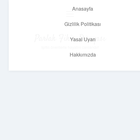
Anasayfa
menüyü
aç
Gizlilik Politikası
Parlak Fikir Dünyası
Yasal Uyarı
Işıltılı önerilerle hayatını canlandır!
Hakkımızda