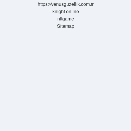
https://venusguzellik.com.tr
knight online
nttgame
Sitemap