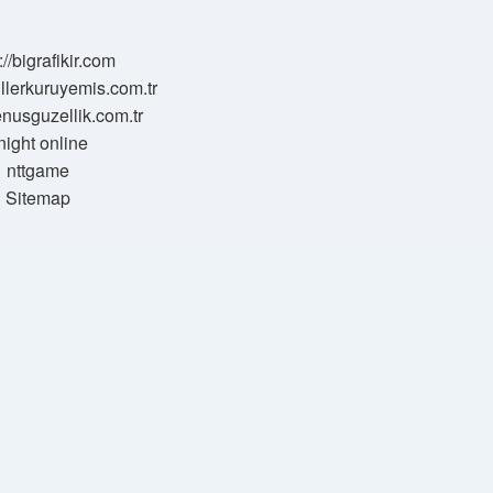
://bigrafikir.com
sillerkuruyemis.com.tr
venusguzellik.com.tr
night online
nttgame
Sitemap