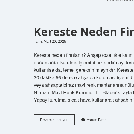
Kereste Neden Fir
Tarih: Mart 20, 2025
Kereste neden fırınlanır? Ahşap (özellikle kalı
durumlarda, kurutma işlemini hızlandırmayı tercih
kullanılsa da, temel gereksinim aynıdır. Kereste
30 dakika 56 derece ahşapta kuruması işlemidir.
veya ahşapta biraz mavi renk mantarlarına nüfu
Niahzu -Mavi Renk Kurumu: 1 – Bläuer sırayla bi
Yapay kurutma, sıcak hava kullanarak ahşabın iç
Kereste
Devamını okuyun
Yorum Bırak
Neden
Firinlanir