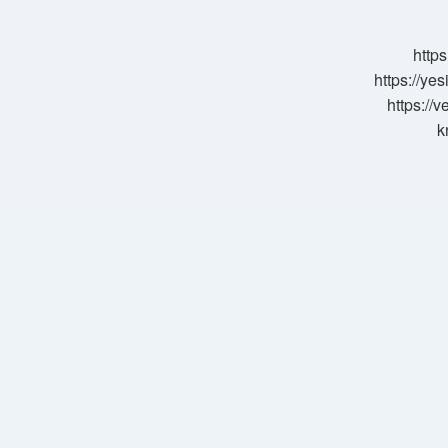
https
https://ye
https://
k