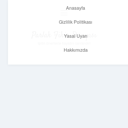
Anasayfa
menüyü
aç
Gizlilik Politikası
Parlak Fikir Dünyası
Yasal Uyarı
Işıltılı önerilerle hayatını canlandır!
Hakkımızda