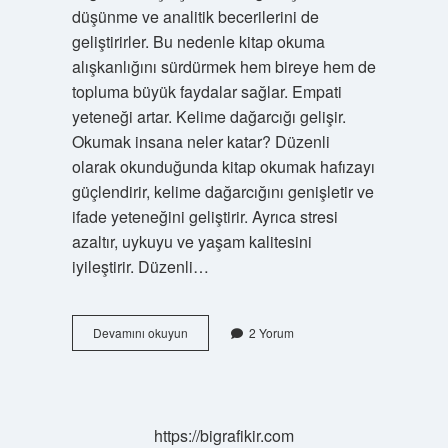
düşünme ve analitik becerilerini de
geliştirirler. Bu nedenle kitap okuma
alışkanlığını sürdürmek hem bireye hem de
topluma büyük faydalar sağlar. Empati
yeteneği artar. Kelime dağarcığı gelişir.
Okumak insana neler katar? Düzenli
olarak okunduğunda kitap okumak hafızayı
güçlendirir, kelime dağarcığını genişletir ve
ifade yeteneğini geliştirir. Ayrıca stresi
azaltır, uykuyu ve yaşam kalitesini
iyileştirir. Düzenli…
Çok
Devamını okuyun
2 Yorum
Okuyan
Insanda
Ne
Gibi
Özellikler
https://bigrafikir.com
Gelişir