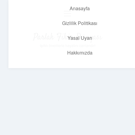
Anasayfa
menüyü
aç
Gizlilik Politikası
Parlak Fikir Dünyası
Yasal Uyarı
Işıltılı önerilerle hayatını canlandır!
Hakkımızda