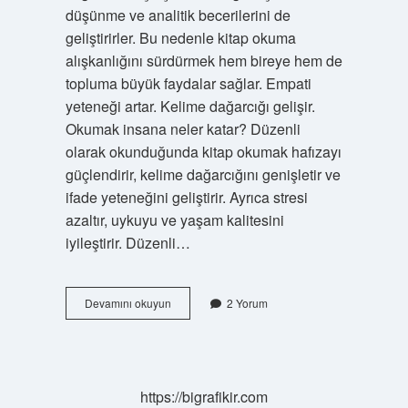
düşünme ve analitik becerilerini de
geliştirirler. Bu nedenle kitap okuma
alışkanlığını sürdürmek hem bireye hem de
topluma büyük faydalar sağlar. Empati
yeteneği artar. Kelime dağarcığı gelişir.
Okumak insana neler katar? Düzenli
olarak okunduğunda kitap okumak hafızayı
güçlendirir, kelime dağarcığını genişletir ve
ifade yeteneğini geliştirir. Ayrıca stresi
azaltır, uykuyu ve yaşam kalitesini
iyileştirir. Düzenli…
Çok
Devamını okuyun
2 Yorum
Okuyan
Insanda
Ne
Gibi
Özellikler
https://bigrafikir.com
Gelişir