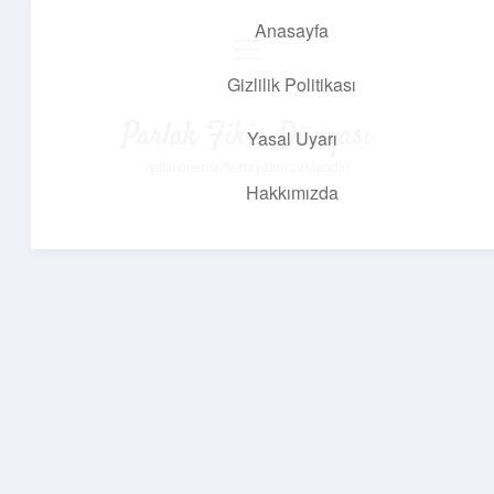
Anasayfa
menüyü
aç
Gizlilik Politikası
Parlak Fikir Dünyası
Yasal Uyarı
Işıltılı önerilerle hayatını canlandır!
Hakkımızda