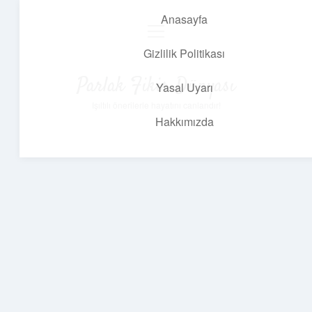
Anasayfa
menüyü
aç
Gizlilik Politikası
Parlak Fikir Dünyası
Yasal Uyarı
Işıltılı önerilerle hayatını canlandır!
Hakkımızda