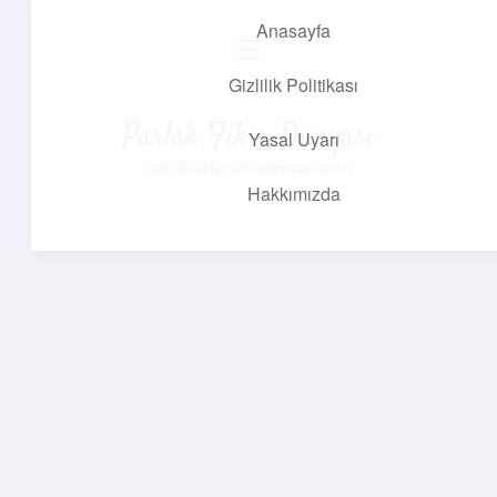
Anasayfa
menüyü
aç
Gizlilik Politikası
Parlak Fikir Dünyası
Yasal Uyarı
Işıltılı önerilerle hayatını canlandır!
Hakkımızda