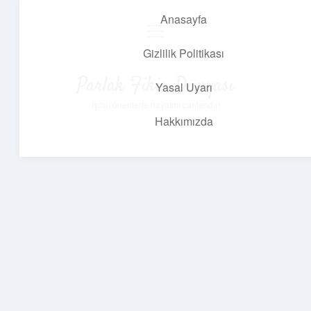
Anasayfa
menüyü
aç
Gizlilik Politikası
Parlak Fikir Dünyası
Yasal Uyarı
Işıltılı önerilerle hayatını canlandır!
Hakkımızda