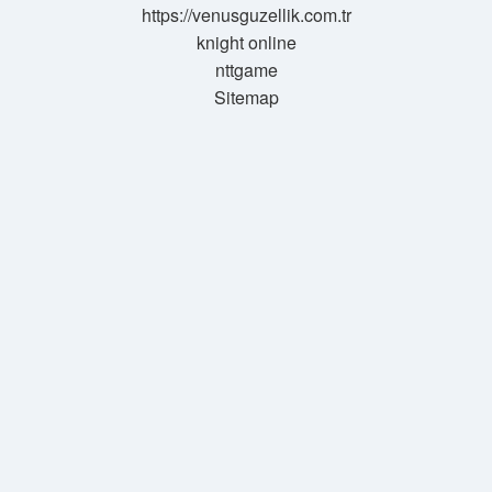
https://venusguzellik.com.tr
knight online
nttgame
Sitemap