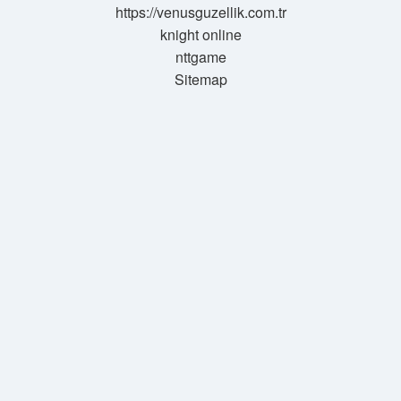
https://venusguzellik.com.tr
knight online
nttgame
Sitemap