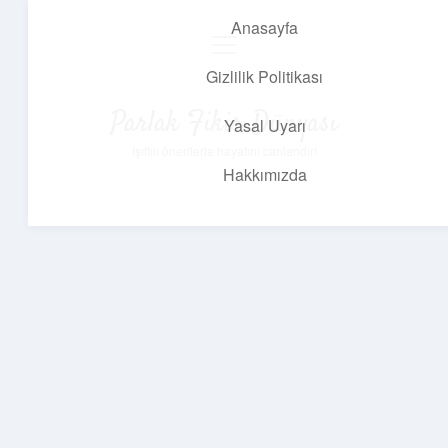
Anasayfa
menüyü
aç
Gizlilik Politikası
Parlak Fikir Dünyası
Yasal Uyarı
Işıltılı önerilerle hayatını canlandır!
Hakkımızda