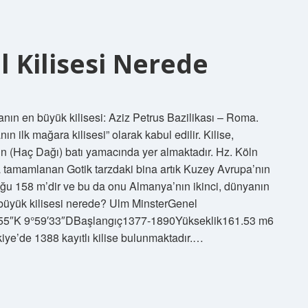
 Kilisesi Nerede
nın en büyük kilisesi: Aziz Petrus Bazilikası – Roma.
n ilk mağara kilisesi” olarak kabul edilir. Kilise,
n (Haç Dağı) batı yamacında yer almaktadır. Hz. Köln
a tamamlanan Gotik tarzdaki bina artık Kuzey Avrupa’nın
nluğu 158 m’dir ve bu da onu Almanya’nın ikinci, dünyanın
 büyük kilisesi nerede? Ulm MinsterGenel
′55″K 9°59′33″DBaşlangıç1377-1890Yükseklik161.53 m6
kiye’de 1388 kayıtlı kilise bulunmaktadır.…