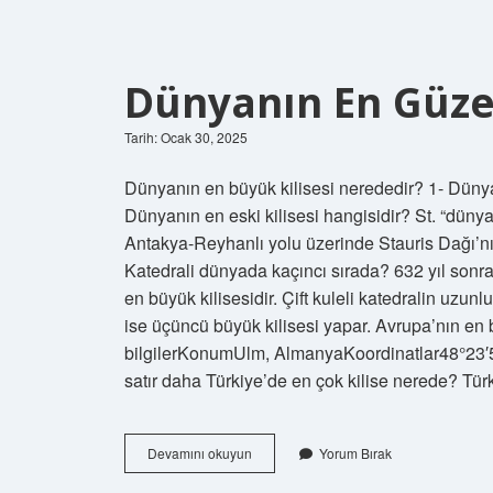
Dünyanın En Güzel
Tarih: Ocak 30, 2025
Dünyanın en büyük kilisesi nerededir? 1- Dünya
Dünyanın en eski kilisesi hangisidir? St. “dünyanı
Antakya-Reyhanlı yolu üzerinde Stauris Dağı’nı
Katedrali dünyada kaçıncı sırada? 632 yıl sonr
en büyük kilisesidir. Çift kuleli katedralin uzu
ise üçüncü büyük kilisesi yapar. Avrupa’nın en
bilgilerKonumUlm, AlmanyaKoordinatlar48°23
satır daha Türkiye’de en çok kilise nerede? Tür
Dünyanın
Devamını okuyun
Yorum Bırak
En
Güzel