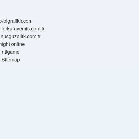
://bigrafikir.com
sillerkuruyemis.com.tr
venusguzellik.com.tr
night online
nttgame
Sitemap