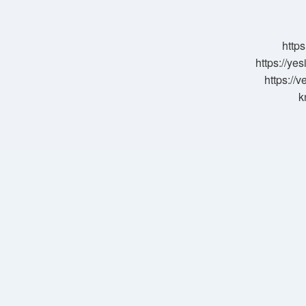
Kilisesi
Nerede
https
https://ye
https://
k