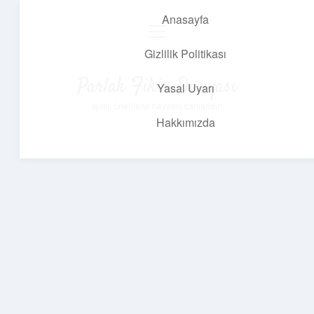
Anasayfa
menüyü
aç
Gizlilik Politikası
Parlak Fikir Dünyası
Yasal Uyarı
Işıltılı önerilerle hayatını canlandır!
Hakkımızda