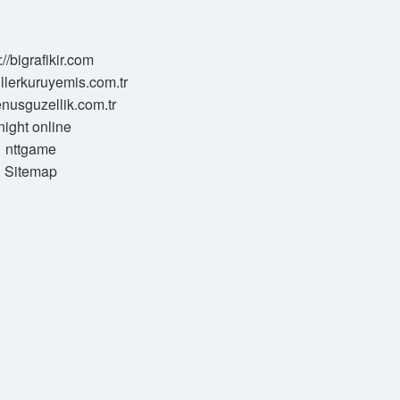
://bigrafikir.com
sillerkuruyemis.com.tr
venusguzellik.com.tr
night online
nttgame
Sitemap