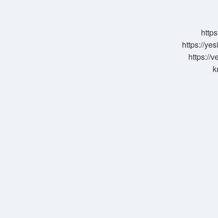
https
https://ye
https://
k