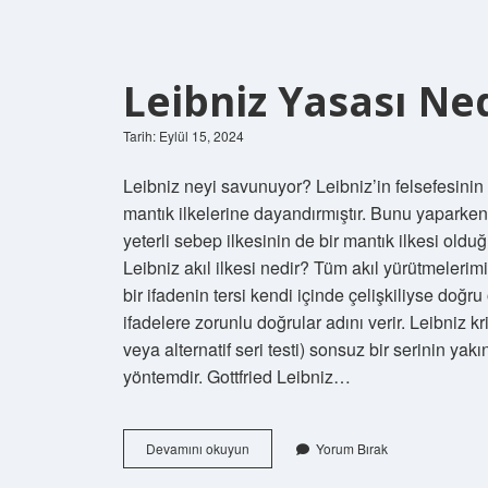
Leibniz Yasası Ne
Tarih: Eylül 15, 2024
Leibniz neyi savunuyor? Leibniz’in felsefesinin te
mantık ilkelerine dayandırmıştır. Bunu yaparken
yeterli sebep ilkesinin de bir mantık ilkesi old
Leibniz akıl ilkesi nedir? Tüm akıl yürütmelerimi
bir ifadenin tersi kendi içinde çelişkiliyse doğr
ifadelere zorunlu doğrular adını verir. Leibniz krit
veya alternatif seri testi) sonsuz bir serinin ya
yöntemdir. Gottfried Leibniz…
Leibniz
Devamını okuyun
Yorum Bırak
Yasası
Nedir