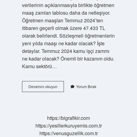
verilerinin açıklanmasıyla birlikte öğretmen
maaş zamları tablosu daha da netleşiyor.
Öğretmen maaşları Temmuz 2024’ten
itibaren geçerli olmak üzere 47.433 TL
olarak belirlendi. Sözleşmeli öğretmenlerin
yeni yılda maaşı ne kadar olacak? İşte
detaylar. Temmuz 2024 kamu işçi zammı
ne kadar olacak? Önemli bir kazanım oldu.
Kamu sektörü…
2024
Devamını okuyun
Yorum Bırak
Temmuz
Memur
Maaş
Zammı
Ne
https://bigrafikir.com
Kadar
https://yesillerkuruyemis.com.tr
https://venusguzellik.com.tr