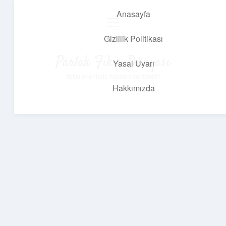
Anasayfa
menüyü
aç
Gizlilik Politikası
Parlak Fikir Dünyası
Yasal Uyarı
Işıltılı önerilerle hayatını canlandır!
Hakkımızda