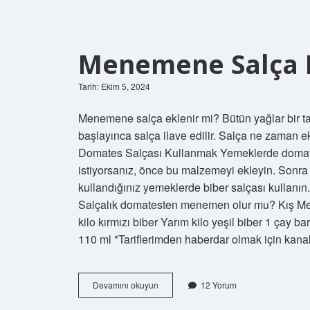
Menemene Salça E
Tarih: Ekim 5, 2024
Menemene salça eklenir mi? Bütün yağlar bir ta
başlayınca salça ilave edilir. Salça ne zama
Domates Salçası Kullanmak Yemeklerde domate
istiyorsanız, önce bu malzemeyi ekleyin. Sonr
kullandığınız yemeklerde biber salçası kullanın. 
Salçalık domatesten menemen olur mu? Kış Men
kilo kırmızı biber Yarım kilo yeşil biber 1 çay 
110 ml *Tariflerimden haberdar olmak için kan
Menemene
Devamını okuyun
12 Yorum
Salça
Eklenir