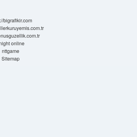
://bigrafikir.com
sillerkuruyemis.com.tr
venusguzellik.com.tr
night online
nttgame
Sitemap