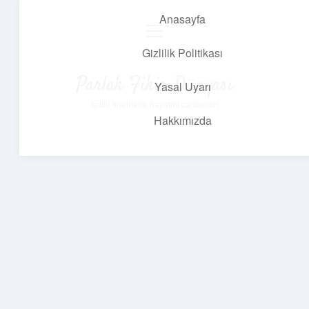
Anasayfa
menüyü
aç
Gizlilik Politikası
Parlak Fikir Dünyası
Yasal Uyarı
Işıltılı önerilerle hayatını canlandır!
Hakkımızda