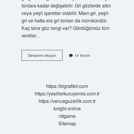
tonlara kadar değişebilir. Gri gözlerde altın
veya yeşil işaretler olabilir. Mavi-gri, yeşil-
gri ve hatta ela gri tonları da mümkündür.
Kaç tane göz rengi var? Gördüğümüz tüm
renkler…
En
Devamını okuyun
14 Yorum
Nadir
Göz
Rengi
Ne
https://bigrafikir.com
https://yesillerkuruyemis.com.tr
https://venusguzellik.com.tr
knight online
nttgame
Sitemap