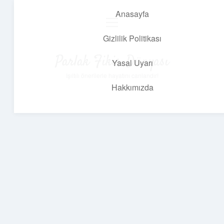
Anasayfa
menüyü
aç
Gizlilik Politikası
Parlak Fikir Dünyası
Yasal Uyarı
Işıltılı önerilerle hayatını canlandır!
Hakkımızda