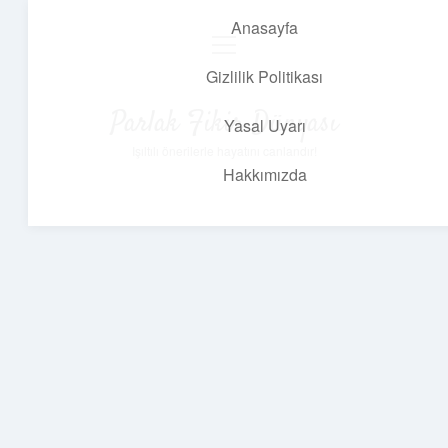
Anasayfa
menüyü
aç
Gizlilik Politikası
Parlak Fikir Dünyası
Yasal Uyarı
Işıltılı önerilerle hayatını canlandır!
Hakkımızda