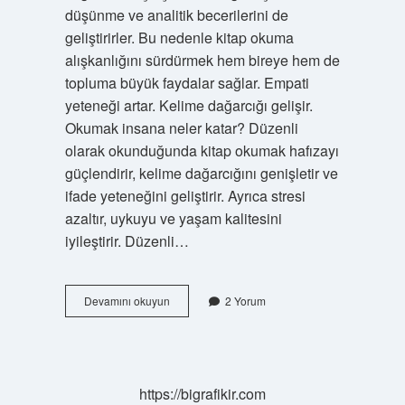
düşünme ve analitik becerilerini de
geliştirirler. Bu nedenle kitap okuma
alışkanlığını sürdürmek hem bireye hem de
topluma büyük faydalar sağlar. Empati
yeteneği artar. Kelime dağarcığı gelişir.
Okumak insana neler katar? Düzenli
olarak okunduğunda kitap okumak hafızayı
güçlendirir, kelime dağarcığını genişletir ve
ifade yeteneğini geliştirir. Ayrıca stresi
azaltır, uykuyu ve yaşam kalitesini
iyileştirir. Düzenli…
Çok
Devamını okuyun
2 Yorum
Okuyan
Insanda
Ne
Gibi
Özellikler
https://bigrafikir.com
Gelişir