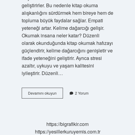
geliştirirler. Bu nedenle kitap okuma
alışkanlığını sürdürmek hem bireye hem de
topluma büyük faydalar sağlar. Empati
yeteneği artar. Kelime dağarcığı gelişir.
Okumak insana neler katar? Düzenli
olarak okunduğunda kitap okumak hafızayı
güçlendirir, kelime dağarcığını genişletir ve
ifade yeteneğini geliştirir. Ayrıca stresi
azaltır, uykuyu ve yaşam kalitesini
iyileştirir. Düzenli…
Çok
Devamını okuyun
2 Yorum
Okuyan
Insanda
Ne
Gibi
Özellikler
https://bigrafikir.com
Gelişir
https://yesillerkuruyemis.com.tr