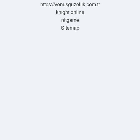
https://venusguzellik.com.tr
knight online
nttgame
Sitemap