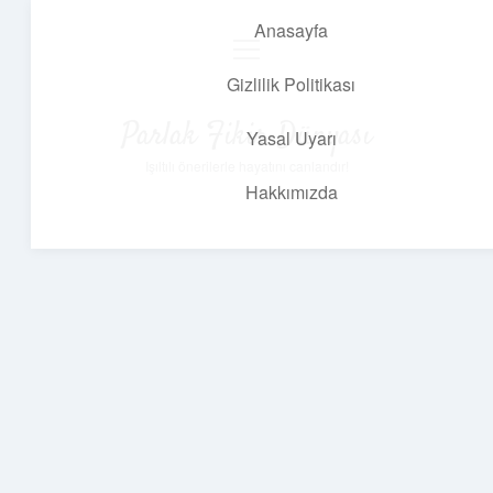
Anasayfa
menüyü
aç
Gizlilik Politikası
Parlak Fikir Dünyası
Yasal Uyarı
Işıltılı önerilerle hayatını canlandır!
Hakkımızda