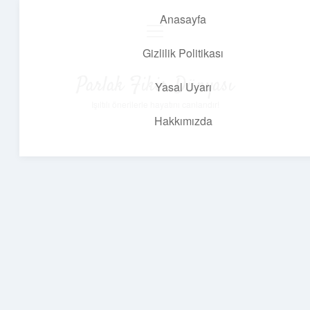
Anasayfa
menüyü
aç
Gizlilik Politikası
Parlak Fikir Dünyası
Yasal Uyarı
Işıltılı önerilerle hayatını canlandır!
Hakkımızda