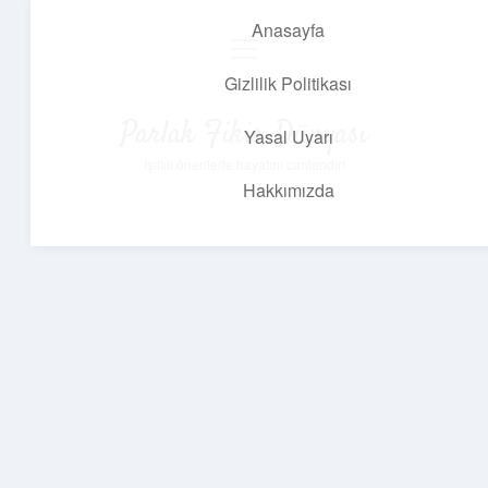
Anasayfa
menüyü
aç
Gizlilik Politikası
Parlak Fikir Dünyası
Yasal Uyarı
Işıltılı önerilerle hayatını canlandır!
Hakkımızda