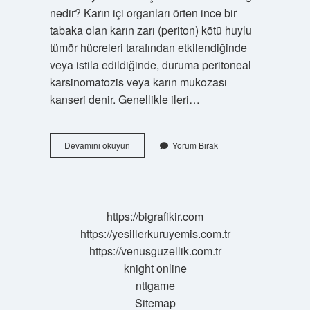
nedir? Karın içi organları örten ince bir
tabaka olan karın zarı (periton) kötü huylu
tümör hücreleri tarafından etkilendiğinde
veya istila edildiğinde, duruma peritoneal
karsinomatozis veya karın mukozası
kanseri denir. Genellikle ileri…
Periton
Devamını okuyun
Yorum Bırak
Neden
Oluşur
https://bigrafikir.com
https://yesillerkuruyemis.com.tr
https://venusguzellik.com.tr
knight online
nttgame
Sitemap