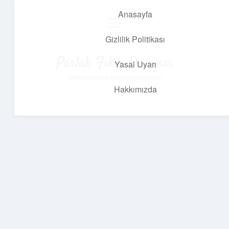
Anasayfa
menüyü
aç
Gizlilik Politikası
Parlak Fikir Dünyası
Yasal Uyarı
Işıltılı önerilerle hayatını canlandır!
Hakkımızda