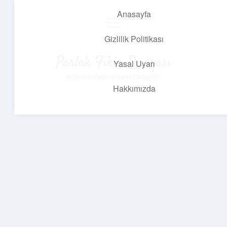
Anasayfa
menüyü
aç
Gizlilik Politikası
Parlak Fikir Dünyası
Yasal Uyarı
Işıltılı önerilerle hayatını canlandır!
Hakkımızda