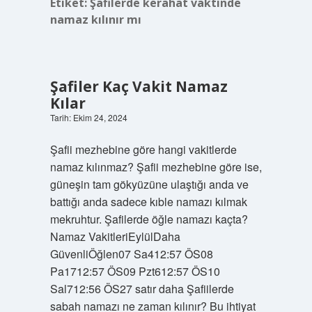
Etiket:
Şafilerde kerahat vaktinde
namaz kılınır mı
Şafiler Kaç Vakit Namaz
Kılar
Tarih: Ekim 24, 2024
Şafii mezhebine göre hangi vakitlerde
namaz kılınmaz? Şafii mezhebine göre ise,
güneşin tam gökyüzüne ulaştığı anda ve
battığı anda sadece kıble namazı kılmak
mekruhtur. Şafilerde öğle namazı kaçta?
Namaz VakitleriEylülDaha
GüvenliÖğlen07 Sa412:57 ÖS08
Pa1712:57 ÖS09 Pzt612:57 ÖS10
Sal712:56 ÖS27 satır daha Şafiilerde
sabah namazı ne zaman kılınır? Bu ihtiyat