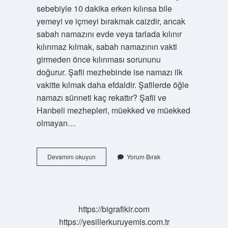
sebebiyle 10 dakika erken kılınsa bile
yemeyi ve içmeyi bırakmak caizdir, ancak
sabah namazını evde veya tarlada kılınır
kılınmaz kılmak, sabah namazının vakti
girmeden önce kılınması sorununu
doğurur. Şafii mezhebinde ise namazı ilk
vakitte kılmak daha efdaldir. Şafilerde öğle
namazı sünneti kaç rekattır? Şafii ve
Hanbeli mezhepleri, müekked ve müekked
olmayan…
Şafiler
Devamını okuyun
Yorum Bırak
Kaç
Vakit
Namaz
Kılar
https://bigrafikir.com
https://yesillerkuruyemis.com.tr