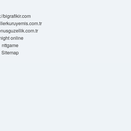
://bigrafikir.com
sillerkuruyemis.com.tr
venusguzellik.com.tr
night online
nttgame
Sitemap