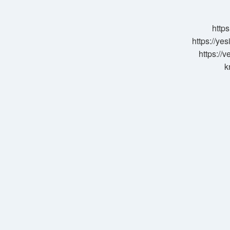
Nasıl
Olur
https
https://ye
https://
k