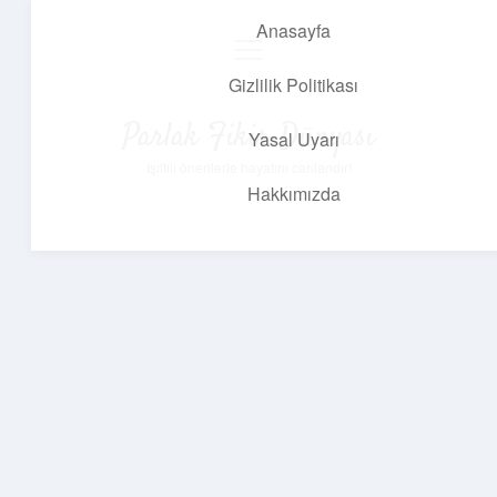
Anasayfa
menüyü
aç
Gizlilik Politikası
Parlak Fikir Dünyası
Yasal Uyarı
Işıltılı önerilerle hayatını canlandır!
Hakkımızda