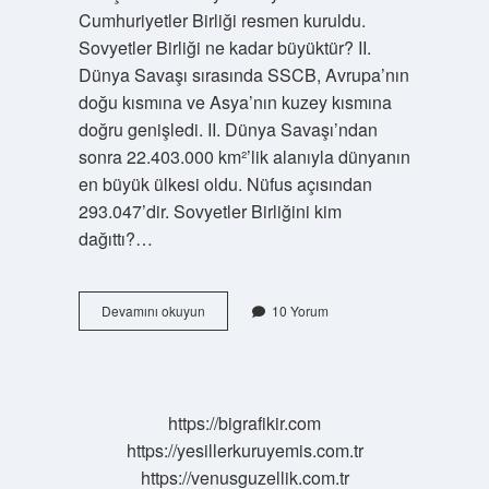
Cumhuriyetler Birliği resmen kuruldu.
Sovyetler Birliği ne kadar büyüktür? II.
Dünya Savaşı sırasında SSCB, Avrupa’nın
doğu kısmına ve Asya’nın kuzey kısmına
doğru genişledi. II. Dünya Savaşı’ndan
sonra 22.403.000 km²’lik alanıyla dünyanın
en büyük ülkesi oldu. Nüfus açısından
293.047’dir. Sovyetler Birliğini kim
dağıttı?…
Sovyetler
Devamını okuyun
10 Yorum
Kaç
Ülkeye
Yayıldı
https://bigrafikir.com
https://yesillerkuruyemis.com.tr
https://venusguzellik.com.tr