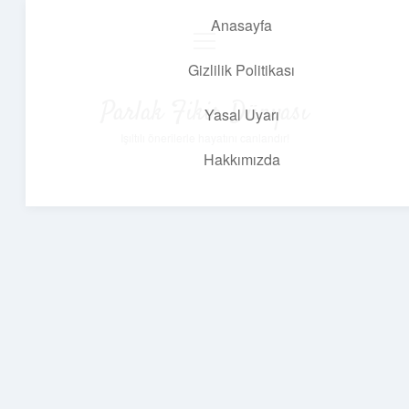
Anasayfa
menüyü
aç
Gizlilik Politikası
Parlak Fikir Dünyası
Yasal Uyarı
Işıltılı önerilerle hayatını canlandır!
Hakkımızda