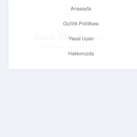
Anasayfa
menüyü
aç
Gizlilik Politikası
Parlak Fikir Dünyası
Yasal Uyarı
Işıltılı önerilerle hayatını canlandır!
Hakkımızda