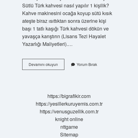
Sütlü Türk kahvesi nasıl yapılır 1 kişilik?
Kahve makinesini ocağa koyup sütü kısık
ateşte biraz ısıttıktan sonra üzerine kişi
başı 1 tatlı kaşığı Türk kahvesi dökün ve
yavaşça karıştırın (Lisans Tezi Hayalet
Yazarlığı Maliyetleri).…
Tek
Devamını okuyun
Yorum Bırak
Kişilik
Sade
Kahve
Nasıl
Yapılır
https://bigrafikir.com
https://yesillerkuruyemis.com.tr
https://venusguzellik.com.tr
knight online
nttgame
Sitemap