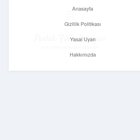
Anasayfa
menüyü
aç
Gizlilik Politikası
Parlak Fikir Dünyası
Yasal Uyarı
Işıltılı önerilerle hayatını canlandır!
Hakkımızda