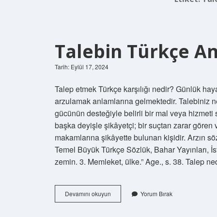
Talebin Türkçe A
Tarih: Eylül 17, 2024
Talep etmek Türkçe karşılığı nedir? Günlük hayat
arzulamak anlamlarına gelmektedir. Talebiniz ne
gücünün desteğiyle belirli bir mal veya hizmeti 
başka deyişle şikâyetçi; bir suçtan zarar gören
makamlarına şikâyette bulunan kişidir. Arzın s
Temel Büyük Türkçe Sözlük, Bahar Yayınları, İsta
zemin. 3. Memleket, ülke.” Age., s. 38. Talep ne
Talebin
Devamını okuyun
Yorum Bırak
Türkçe
Anlamı