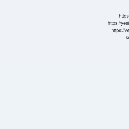
Nedir
https
https://ye
https://
k