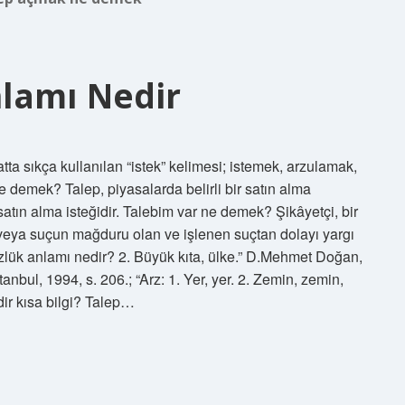
nlamı Nedir
ta sıkça kullanılan “istek” kelimesi; istemek, arzulamak,
 demek? Talep, piyasalarda belirli bir satın alma
satın alma isteğidir. Talebim var ne demek? Şikâyetçi, bir
 veya suçun mağduru olan ve işlenen suçtan dolayı yargı
özlük anlamı nedir? 2. Büyük kıta, ülke.” D.Mehmet Doğan,
nbul, 1994, s. 206.; “Arz: 1. Yer, yer. 2. Zemin, zemin,
dir kısa bilgi? Talep…