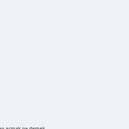
ep açmak ne demek