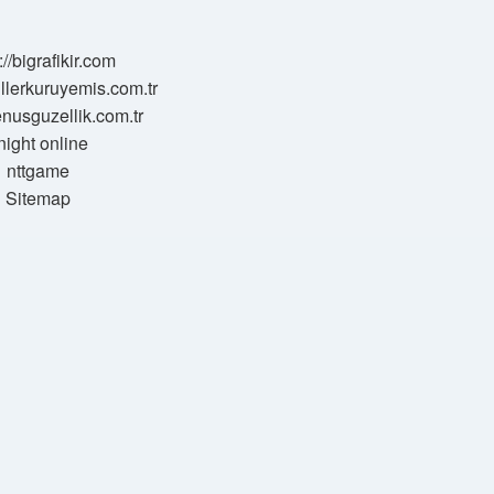
://bigrafikir.com
sillerkuruyemis.com.tr
venusguzellik.com.tr
night online
nttgame
Sitemap