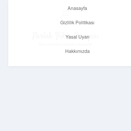
Anasayfa
menüyü
aç
Gizlilik Politikası
Parlak Fikir Dünyası
Yasal Uyarı
Işıltılı önerilerle hayatını canlandır!
Hakkımızda