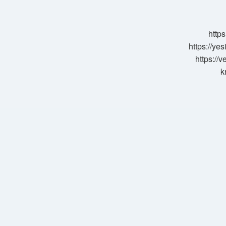
Nedir
https
https://ye
https://
k