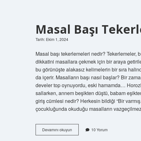
Masal Başı Teker
Tarih: Ekim 1, 2024
Masal başı tekerlemeleri nedir? Tekerlemeler, b
dikkatini masallara çekmek için bir araya getiri
bu görünüşte alakasız kelimelerin bir sıra hali
da içerir. Masalların başı nasıl başlar? Bir za
develer top oynuyordu, eski hamamda… Horozlar 
sallarken, annem beşikten düştü, babam eşikten
giriş cümlesi nedir? Herkesin bildiği “Bir varmı
çocukluğunda okuduğu masalların vazgeçilmez a
Masal
Devamını okuyun
10 Yorum
Başı
Tekerlemesi