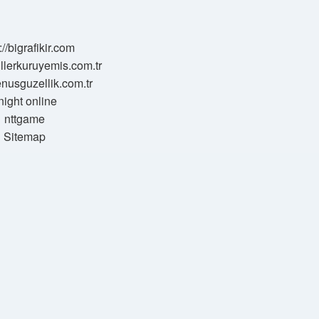
://bigrafikir.com
sillerkuruyemis.com.tr
venusguzellik.com.tr
night online
nttgame
Sitemap