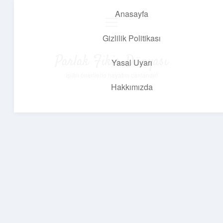
Anasayfa
menüyü
aç
Gizlilik Politikası
Parlak Fikir Dünyası
Yasal Uyarı
Işıltılı önerilerle hayatını canlandır!
Hakkımızda