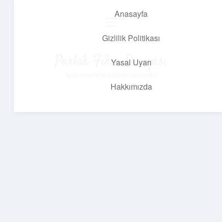
Anasayfa
menüyü
aç
Gizlilik Politikası
Parlak Fikir Dünyası
Yasal Uyarı
Işıltılı önerilerle hayatını canlandır!
Hakkımızda