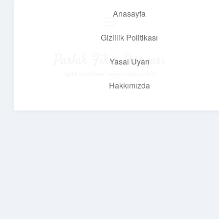
Anasayfa
menüyü
aç
Gizlilik Politikası
Parlak Fikir Dünyası
Yasal Uyarı
Işıltılı önerilerle hayatını canlandır!
Hakkımızda