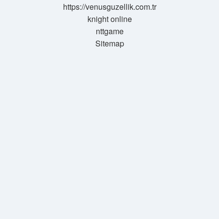
https://venusguzellik.com.tr
knight online
nttgame
Sitemap