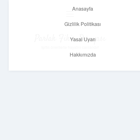
Anasayfa
menüyü
aç
Gizlilik Politikası
Parlak Fikir Dünyası
Yasal Uyarı
Işıltılı önerilerle hayatını canlandır!
Hakkımızda