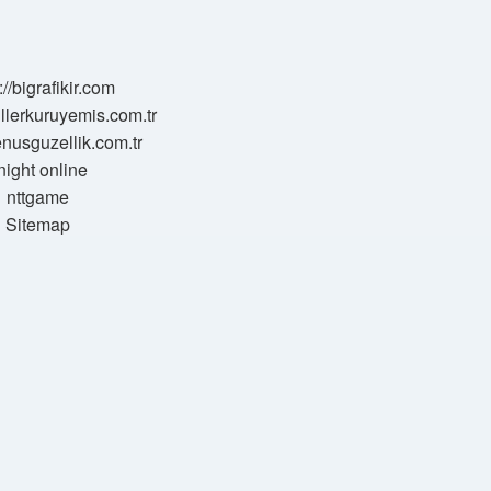
://bigrafikir.com
sillerkuruyemis.com.tr
venusguzellik.com.tr
night online
nttgame
Sitemap