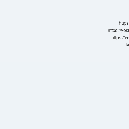
Ne
Gelir
https
https://ye
https://
k