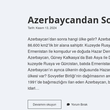
Azerbaycandan So
Tarih: Kasım 13, 2024
Azerbaycan’dan sonra hangi ülke gelir? Azerba
86.600 km2’lik bir alana sahiptir. Kuzeyde Rus
Ermenistan ile komşudur ve doğuda Hazar Deniz
Azerbaycan, Güney Kafkasya’da Batı Asya ile 
kuzeyde Rusya ve Gürcistan, batıda Ermenistan
Azerbaycan’ın ayrıca ülkenin doğusunda Hazar D
ülkesi var? Sovyetler Birliği’nin dağılmasının a
1991’de bağımsızlığını ilan eden Azerbaycan, ba
idari…
Azerbaycandan
Devamını okuyun
Yorum Bırak
Sonra