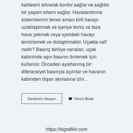
kalitesini artırarak konfor sağlar ve sağlıklı
bir yaşam ortamı sağlar. Havalandırma
sistemlerinin temel amacı kirli havayı
uzaklaştırmak ve içeriye temiz ve taze
hava çekmek veya içerideki havayı
temizlemek ve dolaştırmaktır. Uçakta valf
nedir? Basınç tahliye vanaları, uçak
kabininde aşırı basıncı önlemek için
kullanılır. Önceden ayarlanmış bir
diferansiyel basınçta açılırlar ve havanın
kabinden dışarı akmasına izin…
Uçaklarda
Devamını okuyun
Yorum Bırak
Kabin
Içi
Havalandırma
Sisteminin
Adı
https://bigrafikir.com
Nedir