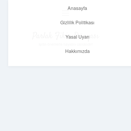
Anasayfa
menüyü
aç
Gizlilik Politikası
Parlak Fikir Dünyası
Yasal Uyarı
Işıltılı önerilerle hayatını canlandır!
Hakkımızda