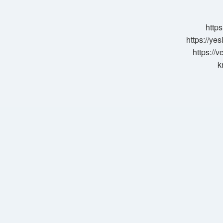
Nedir
https
https://ye
https://
k