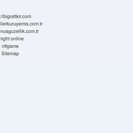
://bigrafikir.com
sillerkuruyemis.com.tr
venusguzellik.com.tr
night online
nttgame
Sitemap