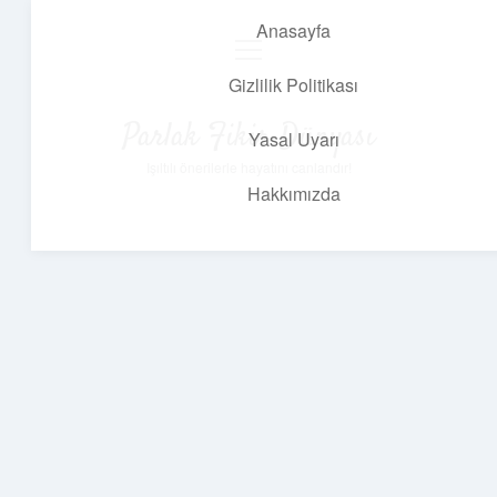
Anasayfa
menüyü
aç
Gizlilik Politikası
Parlak Fikir Dünyası
Yasal Uyarı
Işıltılı önerilerle hayatını canlandır!
Hakkımızda