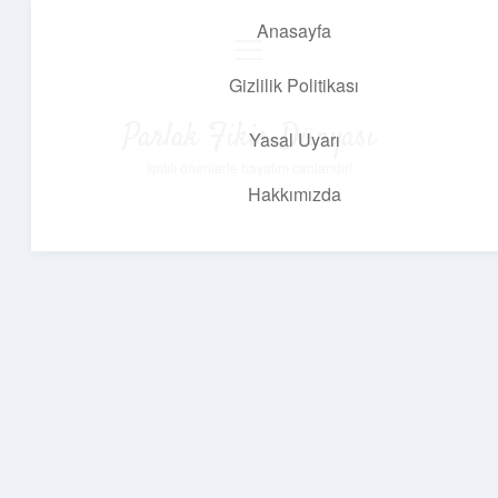
Anasayfa
menüyü
aç
Gizlilik Politikası
Parlak Fikir Dünyası
Yasal Uyarı
Işıltılı önerilerle hayatını canlandır!
Hakkımızda