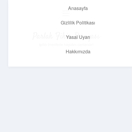
Anasayfa
menüyü
aç
Gizlilik Politikası
Parlak Fikir Dünyası
Yasal Uyarı
Işıltılı önerilerle hayatını canlandır!
Hakkımızda