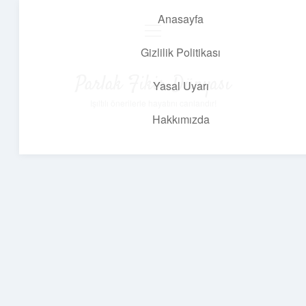
Anasayfa
menüyü
aç
Gizlilik Politikası
Parlak Fikir Dünyası
Yasal Uyarı
Işıltılı önerilerle hayatını canlandır!
Hakkımızda