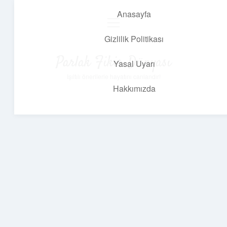
Anasayfa
menüyü
aç
Gizlilik Politikası
Parlak Fikir Dünyası
Yasal Uyarı
Işıltılı önerilerle hayatını canlandır!
Hakkımızda