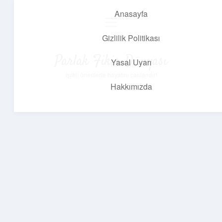
Anasayfa
menüyü
aç
Gizlilik Politikası
Parlak Fikir Dünyası
Yasal Uyarı
Işıltılı önerilerle hayatını canlandır!
Hakkımızda