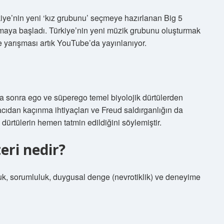
kiye’nin yeni ‘kız grubunu’ seçmeye hazırlanan Big 5
amaya başladı. Türkiye’nin yeni müzik grubunu oluşturmak
e yarışması artık YouTube’da yayınlanıyor.
aha sonra ego ve süperego temel biyolojik dürtülerden
 acıdan kaçınma ihtiyaçları ve Freud saldırganlığın da
dürtülerin hemen tatmin edildiğini söylemiştir.
eri nedir?
luk, sorumluluk, duygusal denge (nevrotiklik) ve deneyime