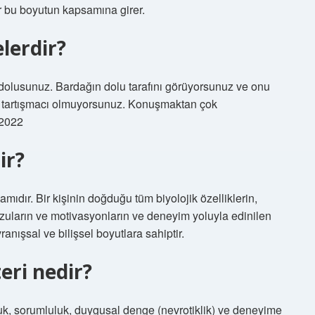
r bu boyutun kapsamına girer.
elerdir?
la dolusunuz. Bardağın dolu tarafını görüyorsunuz ve onu
a tartışmacı olmuyorsunuz. Konuşmaktan çok
 2022
ir?
plamıdır. Bir kişinin doğduğu tüm biyolojik özelliklerin,
l arzuların ve motivasyonların ve deneyim yoluyla edinilen
ranışsal ve bilişsel boyutlara sahiptir.
eri nedir?
luk, sorumluluk, duygusal denge (nevrotiklik) ve deneyime