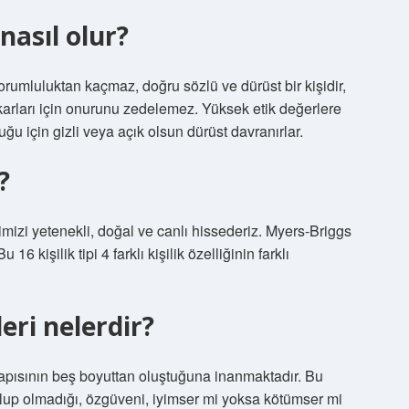
nasıl olur?
orumluluktan kaçmaz, doğru sözlü ve dürüst bir kişidir,
ıkarları için onurunu zedelemez. Yüksek etik değerlere
duğu için gizli veya açık olsun dürüst davranırlar.
?
imizi yetenekli, doğal ve canlı hissederiz. Myers-Briggs
 16 kişilik tipi 4 farklı kişilik özelliğinin farklı
leri nelerdir?
l yapısının beş boyuttan oluştuğuna inanmaktadır. Bu
i olup olmadığı, özgüveni, iyimser mi yoksa kötümser mi