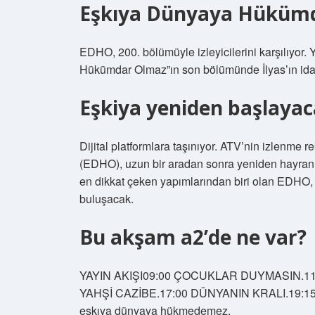
Eşkıya Dünyaya Hükümd
EDHO, 200. bölümüyle izleyicilerini karşılıyor.
Hükümdar Olmaz”ın son bölümünde İlyas’ın idam
Eşkiya yeniden başlayac
Dijital platformlara taşınıyor. ATV’nin izlenme
(EDHO), uzun bir aradan sonra yeniden hayranla
en dikkat çeken yapımlarından biri olan EDHO, ye
buluşacak.
Bu akşam a2’de ne var?
YAYIN AKIŞI09:00 ÇOCUKLAR DUYMASIN.11
YAHŞİ CAZİBE.17:00 DÜNYANIN KRALI.19:15 B
eşkıya dünyaya hükmedemez.