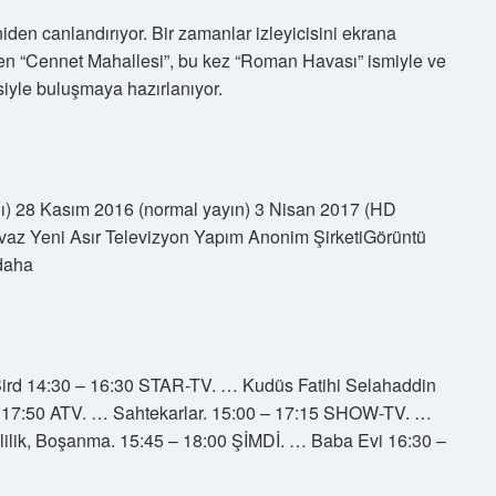
den canlandırıyor. Bir zamanlar izleyicisini ekrana
enen “Cennet Mahallesi”, bu kez “Roman Havası” ismiyle ve
iyle buluşmaya hazırlanıyor.
nı) 28 Kasım 2016 (normal yayın) 3 Nisan 2017 (HD
az Yeni Asır Televizyon Yapım Anonim ŞirketiGörüntü
 daha
ird 14:30 – 16:30 STAR-TV. … Kudüs Fatihi Selahaddin
– 17:50 ATV. … Sahtekarlar. 15:00 – 17:15 SHOW-TV. …
ilik, Boşanma. 15:45 – 18:00 ŞİMDİ. … Baba Evi 16:30 –