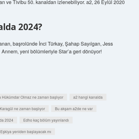
n ve Tivibu 50. kanaldan izlenebiliyor. a2, 26 Eylül 2020
alda 2024?
nlanan, başrolünde İnci Türkay, Şahap Sayılgan, Jess
rli Annem, yeni bölümleriyle Star’a geri dönüyor!
a Hükümdar Olmaz ne zaman başlıyor
a2 hangi kanalda
Karagül ne zaman başlıyor
Bu akşam a2de ne var
lda 2024
Edho kaç bölüm yayınlandı
Eşkiya yeniden başlayacak mı