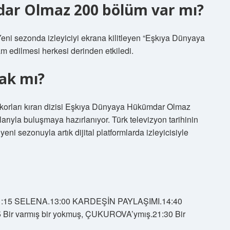
ar Olmaz 200 bölüm var mı?
 Yeni sezonda izleyiciyi ekrana kilitleyen “Eşkıya Dünyaya
 edilmesi herkesi derinden etkiledi.
ak mı?
 rekorları kıran dizisi Eşkıya Dünyaya Hükümdar Olmaz
rıyla buluşmaya hazırlanıyor. Türk televizyon tarihinin
ni sezonuyla artık dijital platformlarda izleyicisiyle
:15 SELENA.13:00 KARDEŞİN PAYLAŞIMI.14:40
ir varmış bir yokmuş, ÇUKUROVA’ymış.21:30 Bir