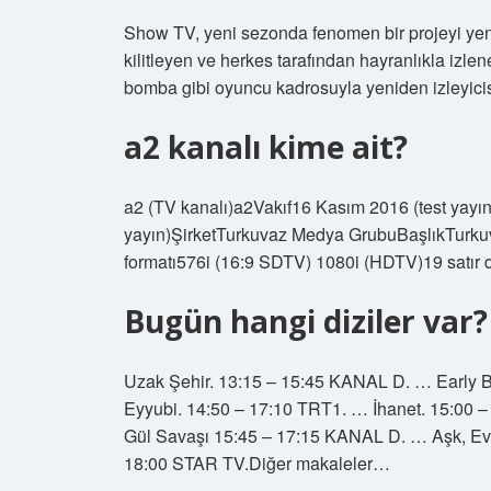
Show TV, yeni sezonda fenomen bir projeyi yeni
kilitleyen ve herkes tarafından hayranlıkla izl
bomba gibi oyuncu kadrosuyla yeniden izleyicis
a2 kanalı kime ait?
a2 (TV kanalı)a2Vakıf16 Kasım 2016 (test yayı
yayın)ŞirketTurkuvaz Medya GrubuBaşlıkTurkuv
formatı576i (16:9 SDTV) 1080i (HDTV)19 satır
Bugün hangi diziler var?
Uzak Şehir. 13:15 – 15:45 KANAL D. … Early B
Eyyubi. 14:50 – 17:10 TRT1. … İhanet. 15:00 
Gül Savaşı 15:45 – 17:15 KANAL D. … Aşk, Evl
18:00 STAR TV.Diğer makaleler…