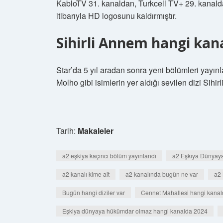
KabloTV 31. kanaldan, Turkcell TV+ 29. kanalda
itibarıyla HD logosunu kaldırmıştır.
Sihirli Annem hangi kan
Star’da 5 yıl aradan sonra yeni bölümleri yayı
Molho gibi isimlerin yer aldığı sevilen dizi Sihi
Tarih:
Makaleler
a2 eşkiya kaçıncı bölüm yayınlandı
a2 Eşkıya Dünyay
a2 kanalı kime ait
a2 kanalında bugün ne var
a2 
Bugün hangi diziler var
Cennet Mahallesi hangi kana
Eşkiya dünyaya hükümdar olmaz hangi kanalda 2024