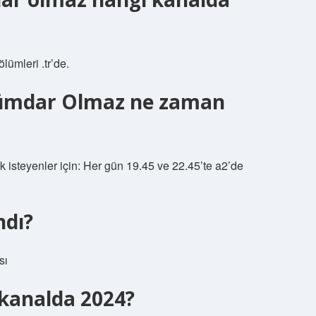
lümleri .tr’de.
ümdar Olmaz ne zaman
 isteyenler için: Her gün 19.45 ve 22.45’te a2’de
ndı?
sı
 kanalda 2024?