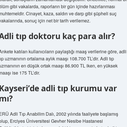
ölüm gibi vakalarda, raporların bir gün içinde hazırlanması
muhtemeldir. Cinayet, kaza, saldırı ve darp gibi şüpheli suç
vakalarında, sonuç için net bir tarih verilemez.
Adli tıp doktoru kaç para alır?
Ankete katılan kullanıcıların paylaştığı maaş verilerine göre, adli
tıp uzmanının ortalama aylık maaşı 108.700 TL’dir. Adli tıp
uzmanının en düşük ortak maaşı 86.900 TL iken, en yüksek
maaşı ise 175 TL’dir.
Kayseri’de adli tıp kurumu var
mı?
ERÜ Adli Tıp Anabilim Dalı, 2002 yılında faaliyete başlamış
olup, Erciyes Üniversitesi Gevher Nesibe Hastanesi