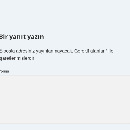
Bir yanıt yazın
E-posta adresiniz yayınlanmayacak.
Gerekli alanlar
*
ile
işaretlenmişlerdir
Yorum