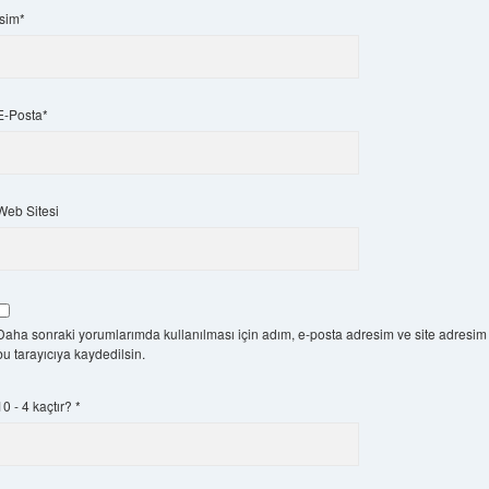
İsim*
E-Posta*
Web Sitesi
Daha sonraki yorumlarımda kullanılması için adım, e-posta adresim ve site adresim
bu tarayıcıya kaydedilsin.
10 - 4 kaçtır?
*