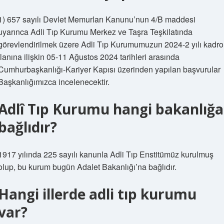
1) 657 sayılı Devlet Memurları Kanunu’nun 4/B maddesi
uyarınca Adli Tıp Kurumu Merkez ve Taşra Teşkilatında
görevlendirilmek üzere Adli Tıp Kurumumuzun 2024-2 yılı kadro
ilanına ilişkin 05-11 Ağustos 2024 tarihleri ​​arasında
Cumhurbaşkanlığı-Kariyer Kapısı üzerinden yapılan başvurular
Başkanlığımızca incelenecektir.
Adlî Tıp Kurumu hangi bakanlığa
bağlıdır?
1917 yılında 225 sayılı kanunla Adli Tıp Enstitümüz kurulmuş
olup, bu kurum bugün Adalet Bakanlığı’na bağlıdır.
Hangi illerde adli tıp kurumu
var?