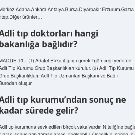
Merkez.Adana.Ankara.Antalya.Bursa.Diyarbakır.Erzurum.Gazia
ntep.Diğer ürünler…
Adli tıp doktorları hangi
bakanlığa bağlıdır?
MADDE 10 – (1) Adalet Bakanlığının gerekli göreceği yerlerde
Adli Tıp Kurumu Grup Başkanlıkları kurulur. (2) Adli Tıp Kurumu
Grup Başkanlıkları, Adli Tıp Uzmanları Başkanı ve Bağlı
Bürodan oluşur.
Adli tıp kurumu’ndan sonuç ne
kadar sürede gelir?
Adli tıp kurumuna sevk edilen birçok vaka vardır. Niteliğine bağlı
olarak, sonuçların zamanlaması değişebilir. Öncelikle, normal bi