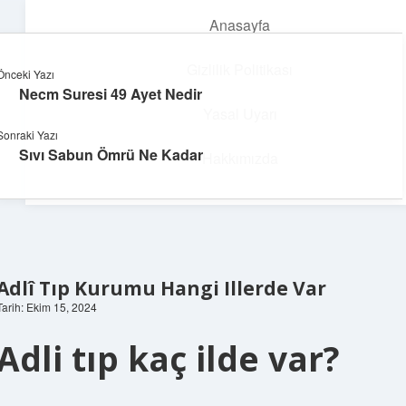
Anasayfa
menüyü
aç
Gizlilik Politikası
Önceki Yazı
Necm Suresi 49 Ayet Nedir
Parlak Fikir Dünyası
Yasal Uyarı
Sonraki Yazı
Işıltılı önerilerle hayatını canlandır!
Sıvı Sabun Ömrü Ne Kadar
Hakkımızda
Adlî Tıp Kurumu Hangi Illerde Var
Tarih: Ekim 15, 2024
Adli tıp kaç ilde var?