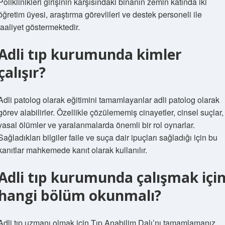
Poliklinikleri girişinin karşısındaki binanın zemin katında iki
öğretim üyesi, araştırma görevlileri ve destek personeli ile
faaliyet göstermektedir.
Adli tıp kurumunda kimler
çalışır?
Adli patolog olarak eğitimini tamamlayanlar adli patolog olarak
görev alabilirler. Özellikle çözülememiş cinayetler, cinsel suçlar,
yasal ölümler ve yaralanmalarda önemli bir rol oynarlar.
Sağladıkları bilgiler faile ve suça dair ipuçları sağladığı için bu
kanıtlar mahkemede kanıt olarak kullanılır.
Adli tıp kurumunda çalışmak içi
hangi bölüm okunmalı?
Adli tıp uzmanı olmak için Tıp Anabilim Dalı’nı tamamlamanız