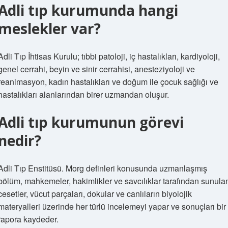
Adli tıp kurumunda hangi
meslekler var?
Adli Tıp İhtisas Kurulu; tıbbi patoloji, iç hastalıkları, kardiyoloji,
genel cerrahi, beyin ve sinir cerrahisi, anesteziyoloji ve
reanimasyon, kadın hastalıkları ve doğum ile çocuk sağlığı ve
hastalıkları alanlarından birer uzmandan oluşur.
Adli tıp kurumunun görevi
nedir?
Adli Tıp Enstitüsü. Morg definleri konusunda uzmanlaşmış
bölüm, mahkemeler, hakimlikler ve savcılıklar tarafından sunula
cesetler, vücut parçaları, dokular ve canlıların biyolojik
materyalleri üzerinde her türlü incelemeyi yapar ve sonuçları bir
rapora kaydeder.