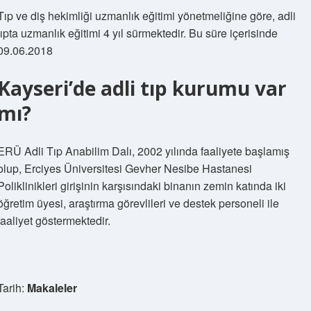
Tıp ve diş hekimliği uzmanlık eğitimi yönetmeliğine göre, adli
tıpta uzmanlık eğitimi 4 yıl sürmektedir. Bu süre içerisinde
09.06.2018
Kayseri’de adli tıp kurumu var
mı?
ERÜ Adli Tıp Anabilim Dalı, 2002 yılında faaliyete başlamış
olup, Erciyes Üniversitesi Gevher Nesibe Hastanesi
Poliklinikleri girişinin karşısındaki binanın zemin katında iki
öğretim üyesi, araştırma görevlileri ve destek personeli ile
faaliyet göstermektedir.
Tarih:
Makaleler