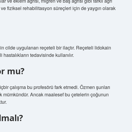
ar ve eklem ağrısı, migren ve baş ağrısı gibi farklı ağrı
 ve fiziksel rehabilitasyon süreçleri için de yaygın olarak
 cilde uygulanan reçeteli bir ilaçtır. Reçeteli lidokain
li hastalıkların tedavisinde kullanılır.
yor mu?
 hiçbir çalışma bu profesörü fark etmedi. Özmen şunları
larak mümkündür. Ancak maalesef bu çetelerin çoğunun
tur.
lmalı?