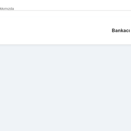
kkımızda
Bankacı 
Sidebar
hiltonbet güncel
tu