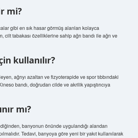
ir mi?
lçalar gibi en sık hasar görmüş alanları kolayca
ım, cilt tabakası özelliklerine sahip ağrı bandı ile ağrı ve
in kullanılır?
leyen, ağrıyı azaltan ve fizyoterapide ve spor tıbbındaki
 Kineso bandı, doğrudan cilde ve akrilik yapıştırıcıya
ınır mı?
bildiğinden, banyonun önünde uygulandığı alandan
ılmalıdır. Tedavi, banyoya göre yeni bir yakıt kullanılarak